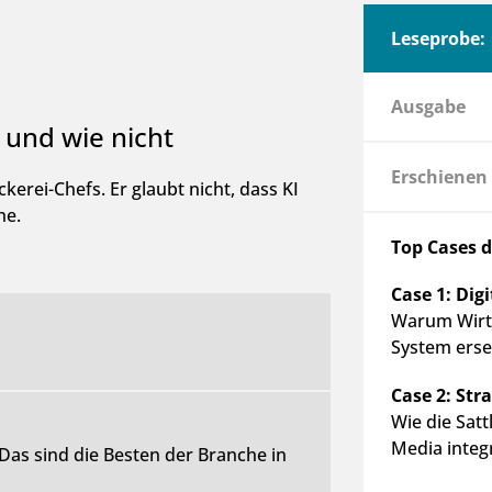
Leseprobe:
Ausgabe
 und wie nicht
Erschienen
kerei-Chefs. Er glaubt nicht, dass KI
he.
Top Cases 
Case 1:
Digi
Warum Wirtz
System erset
Case 2: Str
Wie die Sat
Media integr
Das sind die Besten der Branche in