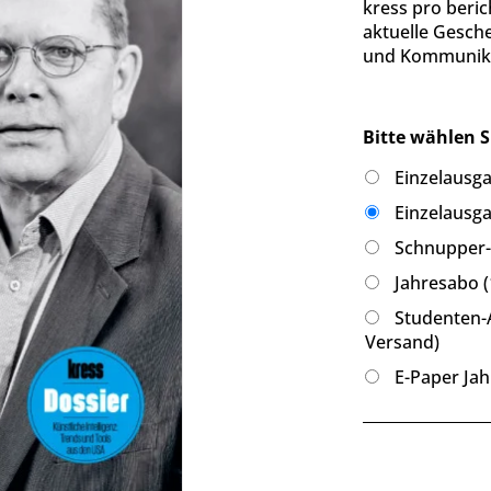
kress pro beric
aktuelle Gesch
und Kommunika
Bitte wählen S
Einzelausg
Einzelausga
Schnupper-A
Jahresabo (
Studenten-A
Versand)
E-Paper Jah