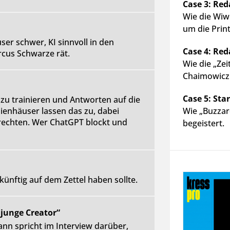
Case 3: Red
Wie die Wiwo
um die Prin
er schwer, KI sinnvoll in den
Case 4: Red
rcus Schwarze rät.
Wie die „Ze
Chaimowicz 
Case 5: Sta
e zu trainieren und Antworten auf die
ienhäuser lassen das zu, dabei
Wie „Buzzar
rechten. Wer ChatGPT blockt und
begeistert.
nftig auf dem Zettel haben sollte.
 junge Creator“
 spricht im Interview darüber,