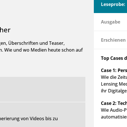
Leseprobe:
Ausgabe
sher
Erschienen
en, Überschriften und Teaser,
. m. Wie und wo Medien heute schon auf
Top Cases 
Case 1: Per
Wie die Zei
Lensing Med
ihr Digitalg
Case 2: Tec
Wie Audio-P
automatisier
erierung von Videos bis zu