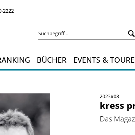
0-2222
RANKING
BÜCHER
EVENTS & TOUR
2023#08
kress p
Das Magazi