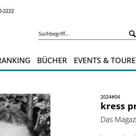
0-2222
RANKING
BÜCHER
EVENTS & TOUR
2024#04
kress p
Das Magazi