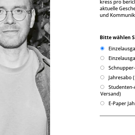
kress pro beric
aktuelle Gesch
und Kommunika
Bitte wählen S
Einzelausg
Einzelausga
Schnupper-A
Jahresabo (
Studenten-A
Versand)
E-Paper Jah