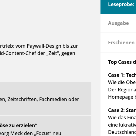
Leseprobe:
Ausgabe
Erschienen
rtrieb: vom Paywall-Design bis zur
id-Content-Chef der „Zeit“, gegen
Top Cases 
Case 1: Tec
Wie die Obe
Der Regional
Homepage be
en, Zeitschriften, Fachmedien oder
Case 2: Sta
Wie das Fin
eine lukrati
löse zu erzielen“
Deutschland
eorg Meck den „Focus“ neu