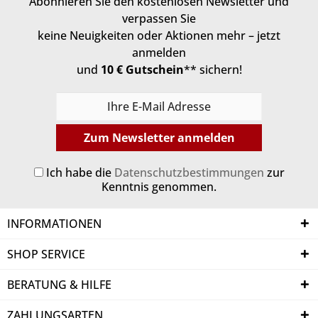
Abonnieren Sie den kostenlosen Newsletter und
rät.
verpassen Sie
Plus:
Vier
keine Neuigkeiten oder Aktionen mehr – jetzt
Beispiele,
anmelden
wie
und
10 € Gutschein
** sichern!
Medien
ihre
Paywalls
erweitern.
Zum Newsletter anmelden
Ich habe die
Datenschutzbestimmungen
zur
Kenntnis genommen.
INFORMATIONEN
SHOP SERVICE
BERATUNG & HILFE
ZAHLUNGSARTEN