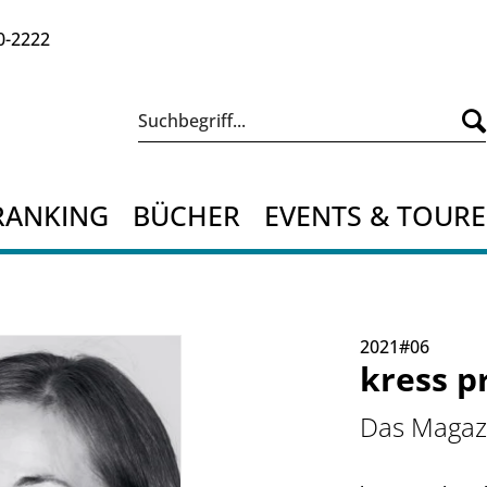
0-2222
RANKING
BÜCHER
EVENTS & TOUR
2021#06
kress p
Das Magazi