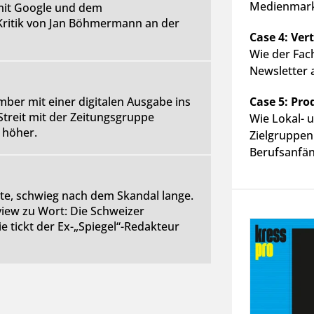
Medienmarke
 mit Google und dem
Kritik von Jan Böhmermann an der
Case 4: Ver
Wie der Fach
Newsletter a
ber mit einer digitalen Ausgabe ins
Case 5: Pro
treit mit der Zeitungsgruppe
Wie Lokal- u
h höher.
Zielgruppen
Berufsanfän
te, schwieg nach dem Skandal lange.
view zu Wort: Die Schweizer
e tickt der Ex-„Spiegel“-Redakteur