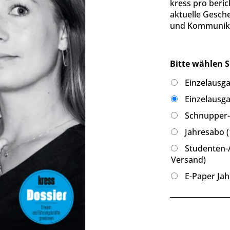
kress pro beric
aktuelle Gesch
und Kommunika
Bitte wählen S
Einzelausg
Einzelausga
Schnupper-A
Jahresabo (
Studenten-A
Versand)
E-Paper Jah