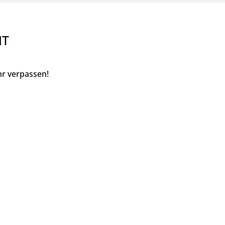
NT
r verpassen!