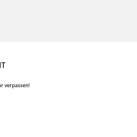
NT
r verpassen!