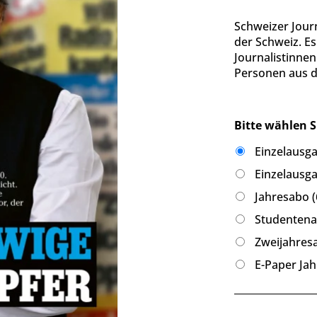
Schweizer Jour
der Schweiz. Es 
Journalistinne
Personen aus de
Bitte wählen S
Einzelausga
Einzelausga
Jahresabo (
Studentenab
Zweijahresa
E-Paper Jah