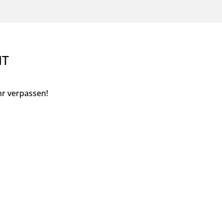
NT
r verpassen!