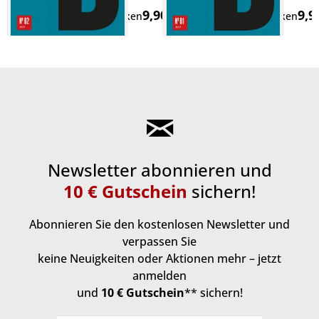
Wirkung
Tief
9,90 € *
9,9
Merken
Merken
Newsletter abonnieren und
10 € Gutschein
sichern!
Abonnieren Sie den kostenlosen Newsletter und
verpassen Sie
keine Neuigkeiten oder Aktionen mehr – jetzt
anmelden
und
10 € Gutschein
** sichern!