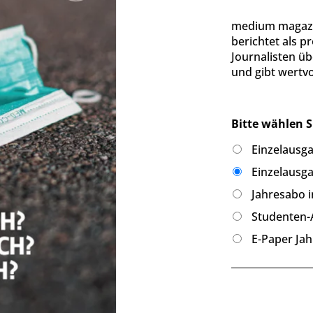
medium magazi
berichtet als p
Journalisten ü
und gibt wertvo
Bitte wählen S
Einzelausga
Einzelausga
Jahresabo i
Studenten-A
E-Paper Jah